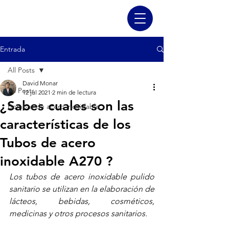
Entrada
All Posts
David Monar
All Posts
12 jul 2021
2 min de lectura
¿Sabes cuales son las
Bombas de acero inoxidable
características de los
Tubos de acero
inoxidable A270 ?
Los tubos de acero inoxidable pulido 
sanitario se utilizan en la elaboración de 
lácteos, bebidas, cosméticos, 
medicinas y otros procesos sanitarios. 