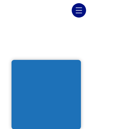
TUBOS SANITARIOS
EN ACERO
INOXIDABLE A270