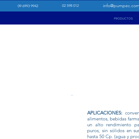
info@pumpec.co
02 598 012
09 6993 9942
PRODUCTOS
BOMBA CENTRÍF
ALIMENTARIA IM
SEMI ABIERTO
APLICACIONES:
conveni
alimentos, bebidas farm
un alto rendimiento pa
puros, sin sólidos en s
hasta 50 Cp. (agua y prod