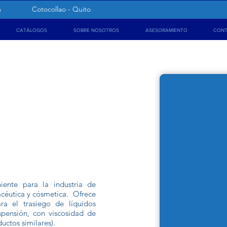
m
Cotocollao - Quito
CATÁLOGOS
SOBRE NOSOTROS
ASESORAMIENTO
CON
UGA
PULSOR
ente para la industria de
acéutica y cósmetica. Ofrece
ra el trasiego de líquidos
uspensión, con viscosidad de
uctos similares).