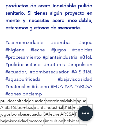
productos de acero inoxidable
 pulido 
sanitario. Si tienes algún proyecto en 
mente y necesitas acero inoxidable, 
estaremos gustosos de asesorarte. 
#aceroinoxidable
#bombas
#agua
#higiene
#leche
#jugos
#bebidas
#procesamiento
#plantaindustrial
#316L
#pulidosanitario
#motores
#impulsión
#ecuador
, 
#bombasecuador
#AISI316L
#aguapurificada
#bajaviscosidad
#materiales
#diseño
#FDA
#3A
#ARCSA
#conexionclamp
pulidosanitario
ecuador
aceroinoxidable
agua
AISI316L
bombas
plantaindustrial
316L
materiales
jugos
bombasecuador
3A
leche
ARCSA
FDA
bajaviscosidad
motores
impulsión
bebidas
aguapurificada
diseno
procesamiento
higiene
conexionclamp
sellomecanico