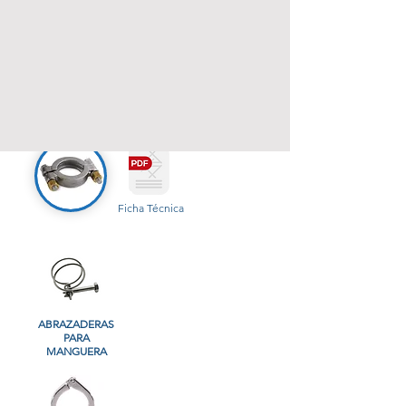
CARACTERÍSTICAS:
material AISI 304.
Medidas 11/2" y 2"
APLICACIONES:
para la industria de
alimentos, bebidas, farmacéutica y
cosmética.
Ficha Técnica
ABRAZADERAS
PARA
MANGUERA