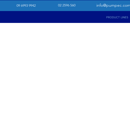
info@pumpec.co
02 2596 560
09 6993 9942
PRODUCT LINES
VÁLVULA ESFÉRIC
VÍAS
CARACTERÍSTICAS:
mate
interior y exterior RA <0.
MEDIDAS:
1/2" a 2". C
APLICACIONES:
para l
bebidas, farmacéutica y 