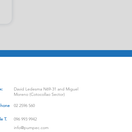
x:
David Ledesma N69-31 and Miguel
Moreno (Cotocollao Sector)
phone
02 2596 560
e T.
096 993 9942
info@pumpec.com